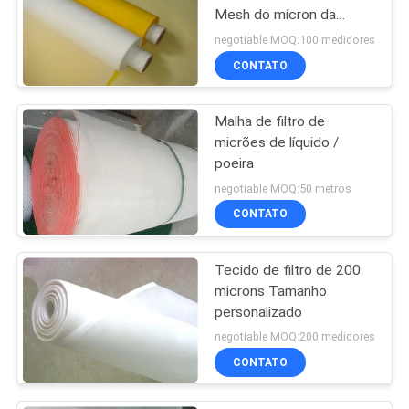
Mesh do mícron da
filtragem para 20 - 420
negotiable MOQ:100 medidores
mícrons
CONTATO
Malha de filtro de
micrões de líquido /
poeira
negotiable MOQ:50 metros
CONTATO
Tecido de filtro de 200
microns Tamanho
personalizado
negotiable MOQ:200 medidores
CONTATO