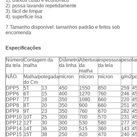
1). Baixos custo e econômico
2). possa lavando repetidamente
3). fácil de limpar
4). superfície lisa
Tamanho disponível: tamanhos padrão e feitos sob
7.
encomenda
Especificações
Número
Contagem da
Diâmetro
Abertura
espessura
peso
la
da tela
malha
da linha
da
da tela
malha
NÃO.
Malha/polegada
mícron
mícron
mícron
g/m2
p
do Cm
DPP5
5T
13
450
1550
850
259
45
DPP6
6T
15
400
1270
760
246
45
DPP7
7T
18
350
1080
660
220
45
DPP8
8T
20
350
900
660
251
45
DPP9
9T
23
350
760
670
282
45
DPP10
10T
25
300
700
570
231
45
DPP12
12T
30
300
530
580
277
45
DPP14
14T
36
200
515
360
143
45
DPP15
15T
38
250
420
470
240
45