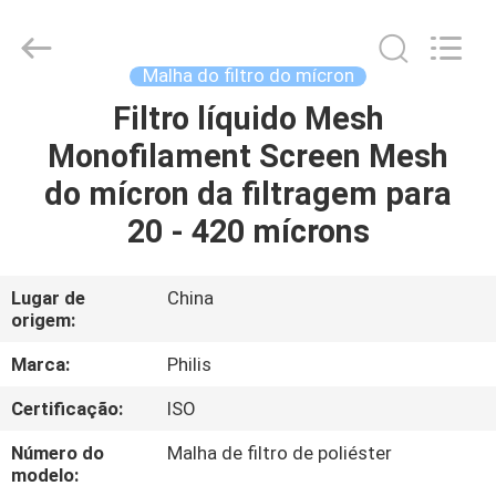
Hangzhou
Philis
Filter
Technology
Co.,
Malha do filtro do mícron
Ltd..
All
Filtro líquido Mesh
CASA
Rights
Reserved.
Monofilament Screen Mesh
PRODUTOS
do mícron da filtragem para
20 - 420 mícrons
SOBRE
NÓS
Lugar de
China
origem:
EXCURSÃO
Marca:
Philis
DA
Certificação:
ISO
FÁBRICA
Número do
Malha de filtro de poliéster
modelo: