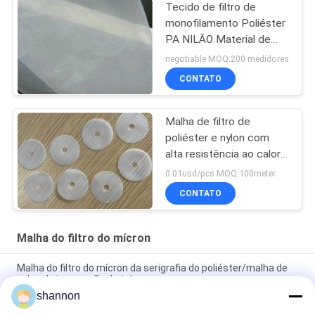
Tecido de filtro de
monofilamento Poliéster
PA NILÃO Material de
aço inoxidável
negotiable MOQ:200 medidores
CONTATO
Malha de filtro de
poliéster e nylon com
alta resistência ao calor
e ácido para durabilidade
0.01usd/pcs MOQ:100meter
CONTATO
Malha do filtro do mícron
Malha do filtro do mícron da serigrafia do poliéster/malha de
nylon da impressão da tela
shannon
Dessulfuração industrial Mesh Belt Filter Fabric da pedra