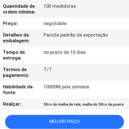
CONTROLE
Quantidade de
100 medidores
ordem mínima:
DA
QUALIDADE
Preço:
negotiable
Detalhes da
Pacote padrão da exportação
CONTACTE-
embalagem:
NOS
Tempo de
no prazo de 10 dias
entrega:
PEÇA
Termos de
T/T
pagamento:
UMAS
Habilidade da
10000M pela semana
CITAÇÕES
fonte:
Realçar:
,
filtro de malha da tela
malha do filtro da poeira
MAPA
DO
MELHOR PREÇO
SITE