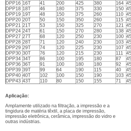
DPP16
16T
41
200
425
380
164
45
DPP18
18T
46
180
375
330
150
45
DPP19
19T
48
150
375
260
110
45
DPP20
20T
50
150
350
260
115
45
DPP21
21T
53
150
325
270
121
45
DPP24
24T
61
150
270
280
138
45
DPP27
27T
68
120
250
230
100
45
DPP28
28T
71
120
240
230
103
45
DPP29
29T
74
120
225
230
107
45
DPP30
30T
76
120
215
230
111
45
DPP34
34T
86
100
195
180
87
45
DPP36
36T
91
100
180
180
92
45
DPP39
39T
99
64
190
115
40
45
DPP40
40T
102
100
150
190
103
45
DPP43
43T
110
80
150
155
71
45
Aplicação:
Amplamente utilizado na filtração, a impressão e a
tingidura de matéria têxtil, a placa de impressão,
impressão eletrônica, cerâmica, impressão do vidro e
outras indústrias.