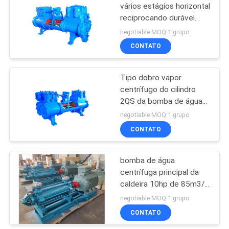
vários estágios horizontal
reciprocando durável
21
para a água de
negotiable MOQ:1 grupo
alimentação da caldeira
Gaiola do filtro de
CONTATO
saco
Tipo dobro vapor
centrífugo do cilindro
2QS da bomba de água
que reciproca o ISO
negotiable MOQ:1 grupo
CONTATO
16
Pano de filtro de
bomba de água
centrífuga principal da
PTFE
caldeira 10hp de 85m3/H
536m
negotiable MOQ:1 grupo
CONTATO