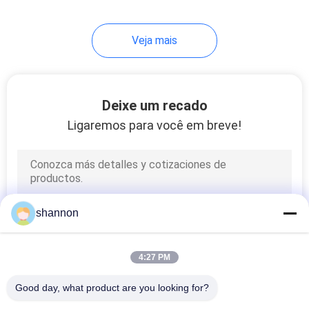
24
Veja mais
Pano de filtro tecido
Deixe um recado
Ligaremos para você em breve!
13
Pano de filtro de
shannon
nylon
4:27 PM
Good day, what product are you looking for?