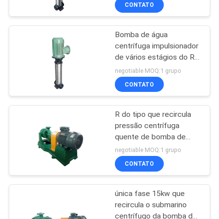
central elétrica térmico
CONTROLE
CONTATO
DA
Bomba de água
QUALIDADE
57
centrífuga impulsionador
de vários estágios do RO
Pano de filtro do
CONTACTE-
do micro com 12 meses
negotiable MOQ:1 grupo
mícron
de Warratntly
NOS
CONTATO
R do tipo que recircula
PEÇA
pressão centrífuga
UMAS
quente de bomba de
13
água a baixa de aço
CITAÇÕES
negotiable MOQ:1 grupo
inoxidável
Acessórios para
CONTATO
MAPA
prensa de filtro
única fase 15kw que
DO
recircula o submarino
SITE
centrífugo da bomba de