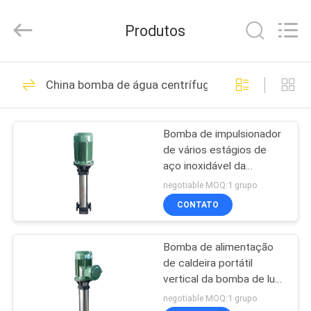
Hangzhou
Philis
Filter
Produtos
Technology
Co.,
Ltd..
All
CASA
Rights
48
Reserved.
China bomba de água centrífuga
Pano de filtro da
PRODUTOS
poeira
Bomba de impulsionador
de vários estágios de
SOBRE
aço inoxidável da
NÓS
pressão de água, bomba
negotiable MOQ:1 grupo
de água da alimentação
CONTATO
da caldeira
23
EXCURSÃO
Pano da fibra de
Bomba de alimentação
DA
de caldeira portátil
FÁBRICA
vidro
vertical da bomba de luta
contra o incêndio no
negotiable MOQ:1 grupo