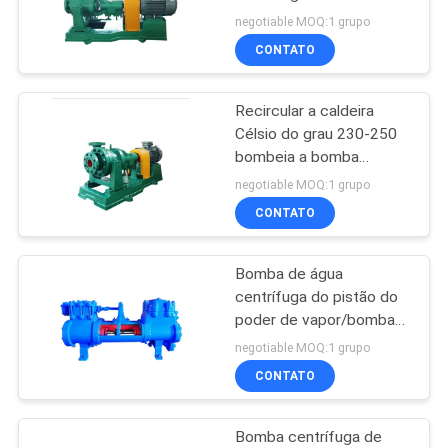
água do aço moldado
negotiable MOQ:1 grupo
CONTATO
PRIVACY
92
POLICY
Saco de filtro
Recircular a caldeira
Célsio do grau 230-250
industrial
bombeia a bomba
elétrica da única fase
negotiable MOQ:1 grupo
CONTATO
Bomba de água
44
centrífuga do pistão do
Malha do filtro do
poder de vapor/bomba
pressão da caldeira de
negotiable MOQ:1 grupo
mícron
baixo nível de ruído
CONTATO
Bomba centrífuga de