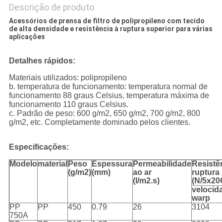
Descrição de produto
Acessórios de prensa de filtro de polipropileno com tecido
de alta densidade e resistência à ruptura superior para várias
aplicações
Detalhes rápidos:
Materiais utilizados: polipropileno
b. temperatura de funcionamento: temperatura normal de
funcionamento 88 graus Celsius, temperatura máxima de
funcionamento 110 graus Celsius.
c. Padrão de peso: 600 g/m2, 650 g/m2, 700 g/m2, 800
g/m2, etc. Completamente dominado pelos clientes.
Especificações:
Modelo
material
Peso
Espessura
Permeabilidade
Resistê
(g/m2)
(mm)
ao ar
ruptura
(l/m2.s)
(N/5x20
velocid
warp
PP
PP
450
0.79
26
3104
750A