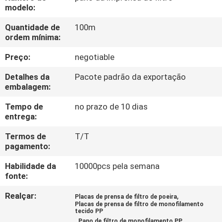
CONTROLE
modelo:
DA
Quantidade de
100m
ordem mínima:
QUALIDADE
Preço:
negotiable
CONTACTE-
Detalhes da
Pacote padrão da exportação
NOS
embalagem:
Tempo de
no prazo de 10 dias
entrega:
PEÇA
UMAS
Termos de
T/T
pagamento:
CITAÇÕES
Habilidade da
10000pcs pela semana
fonte:
MAPA
Realçar:
,
Placas de prensa de filtro de poeira
DO
Placas de prensa de filtro de monofilamento
tecido PP
SITE
,
Pano de filtro de monofilamento PP