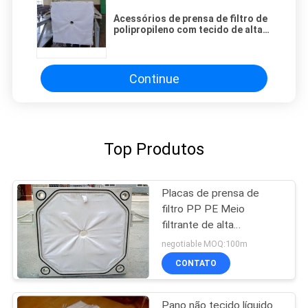
Acessórios de prensa de filtro de
polipropileno com tecido de alta
densidade e resistência à ruptura
superior para várias aplicações
Continue
Top Produtos
Placas de prensa de
filtro PP PE Meio
filtrante de alta
temperatura para filtro
negotiable MOQ:100m
de folha
CONTATO
Pano não tecido líquido