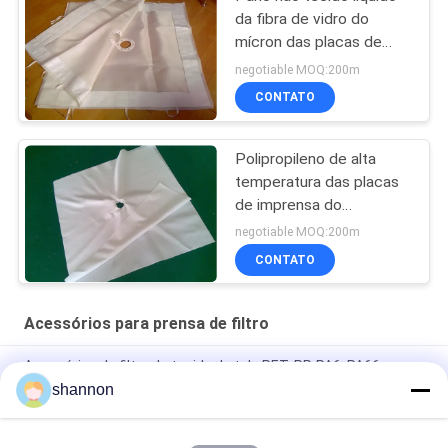
da fibra de vidro do
mícron das placas de
imprensa do filtro da
negotiable MOQ:200m
filtragem
CONTATO
Polipropileno de alta
temperatura das placas
de imprensa do
filtro/meios de filtro
negotiable MOQ:200m
tecidos poliéster
CONTATO
Acessórios para prensa de filtro
Acessórios de filtro de tecido de tela PET, PP, PA6, PA66
shannon
Tecido de filtragem de monofilamentos para filtragem de
líquidos