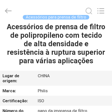
Hangzhou
Philis
Filter
Technology
Co.,
Acessórios para prensa de filtro
Ltd..
All
Acessórios de prensa de filtro
CASA
Rights
Reserved.
de polipropileno com tecido
PRODUTOS
de alta densidade e
resistência à ruptura superior
SOBRE
para várias aplicações
NÓS
Lugar de
CHINA
origem:
EXCURSÃO
DA
Marca:
Philis
FÁBRICA
Certificação:
ISO
Número do
pano da imprensa de filtro