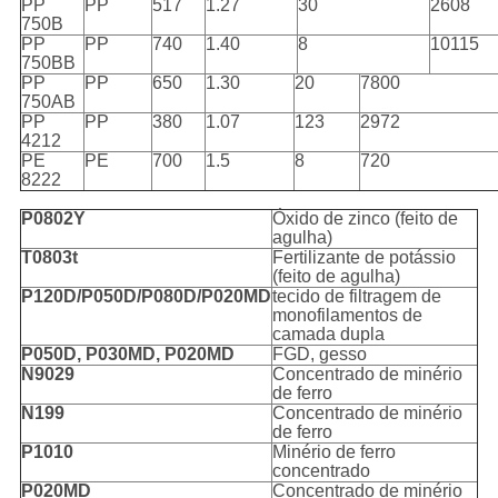
PP
PP
517
1.27
30
2608
750B
PP
PP
740
1.40
8
10115
750BB
PP
PP
650
1.30
20
7800
750AB
PP
PP
380
1.07
123
2972
4212
PE
PE
700
1.5
8
720
8222
P0802Y
Óxido de zinco (feito de
agulha)
T0803t
Fertilizante de potássio
(feito de agulha)
P120D/P050D/P080D/P020MD
tecido de filtragem de
monofilamentos de
camada dupla
P050D, P030MD, P020MD
FGD, gesso
N9029
Concentrado de minério
de ferro
N199
Concentrado de minério
de ferro
P1010
Minério de ferro
concentrado
P020MD
Concentrado de minério