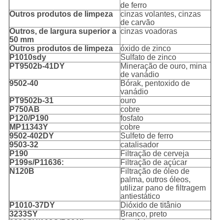
de ferro
Outros produtos de limpeza
cinzas volantes, cinzas
de carvão
Outros, de largura superior a
cinzas voadoras
50 mm
Outros produtos de limpeza
óxido de zinco
P1010sdy
Sulfato de zinco
PT9502b-41DY
Mineração de ouro, mina
de vanádio
9502-40
Bórak, pentoxido de
vanádio
PT9502b-31
ouro
P750AB
cobre
P120/P190
fosfato
MP11343Y
cobre
9502-402DY
Sulfeto de ferro
9503-32
catalisador
P190
Filtração de cerveja
P199s/P11636:
Filtração de açúcar
N120B
Filtração de óleo de
palma, outros óleos,
utilizar pano de filtragem
antiestático
P1010-37DY
Dióxido de titânio
3233SY
Branco, preto