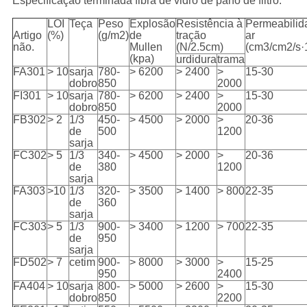
Especificação terminada fibra de vidro de pano de filtro:
LOI
Teça
Peso
Explosão
Resistência à
Permeabilid
Artigo
(%)
(g/m2)
de
tração
ar
não.
Mullen
(N/2.5cm)
(cm3/cm2/s·
(kpa)
urdidura
trama
FA301
> 10
sarja
780-
> 6200
> 2400
>
15-30
dobro
850
2000
FI301
> 10
sarja
780-
> 6200
> 2400
>
15-30
dobro
850
2000
FB302
> 2
1/3
450-
> 4500
> 2000
>
20-36
de
500
1200
sarja
FC302
> 5
1/3
340-
> 4500
> 2000
>
20-36
de
380
1200
sarja
FA303
>10
1/3
320-
> 3500
> 1400
> 800
22-35
de
360
sarja
FC303
> 5
1/3
900-
> 3400
> 1200
> 700
22-35
de
950
sarja
FD502
> 7
cetim
900-
> 8000
> 3000
>
15-25
950
2400
FA404
> 10
sarja
800-
> 5000
> 2600
>
15-30
dobro
850
2200