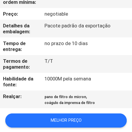
ordem mínima:
CONTROLE
DA
Preço:
negotiable
QUALIDADE
Detalhes da
Pacote padrão da exportação
embalagem:
CONTACTE-
Tempo de
no prazo de 10 dias
entrega:
NOS
Termos de
T/T
pagamento:
PEÇA
Habilidade da
10000M pela semana
UMAS
fonte:
CITAÇÕES
Realçar:
,
pano de filtro do mícron
coágulo da imprensa de filtro
MAPA
DO
MELHOR PREÇO
SITE