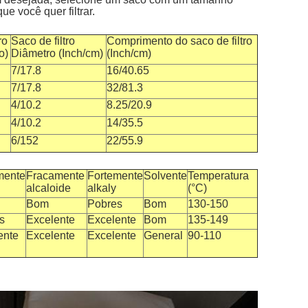
e você quer filtrar.
ro
Saco de filtro
Comprimento do saco de filtro
o)
Diâmetro (Inch/cm)
(Inch/cm)
7/17.8
16/40.65
7/17.8
32/81.3
4/10.2
8.25/20.9
4/10.2
14/35.5
6/152
22/55.9
mente
Fracamente
Fortemente
Solvente
Temperatura
alcaloide
alkaly
(°C)
Bom
Pobres
Bom
130-150
s
Excelente
Excelente
Bom
135-149
ente
Excelente
Excelente
General
90-110