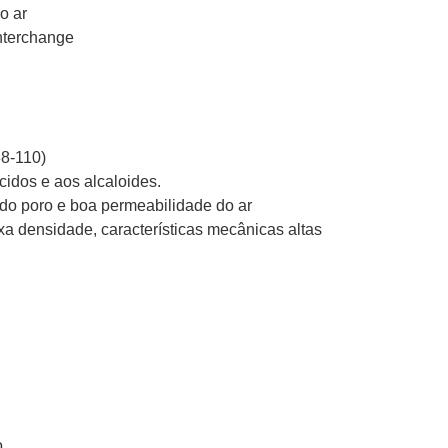
o ar
nterchange
88-110)
cidos e aos alcaloides.
 do poro e boa permeabilidade do ar
ixa densidade, características mecânicas altas
o.