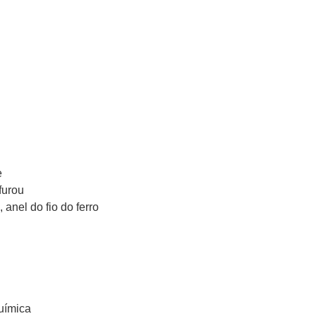
e
furou
, anel do fio do ferro
química