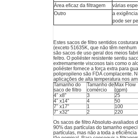
Área eficaz da filtragem
várias espe
Outro
a exigência
pode ser p
Estes sacos de filtro sentidos costurar
(exceto 51635K, que não têm nenhum re
são sacos de uso geral dos meios fa
feltro. O poliéster resistente sentiu sac
extremamente viscosos tais como o alc
poliéster fornece a força extra para gu
polipropileno são FDA complacente. N
aplicações de alta temperatura nos am
Tamanho do
Tamanho de
Max Flow
saco de filtro
comércio
(gpm)
4" x8”
3
25
4" x14”
4
50
7" x17”
1
100
7" x32”
2
220
Os sacos de filtro Absoluto-avaliados
90% das partículas do tamanho especif
partículas, mas não a toda a eficiênci
tão nominal. Para conseguir a filtra