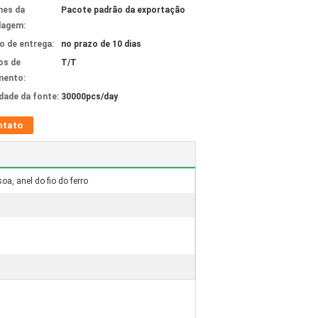
hes da
Pacote padrão da exportação
lagem:
 de entrega:
no prazo de 10 dias
os de
T/T
mento:
idade da fonte:
30000pcs/day
ntato
soa, anel do fio do ferro