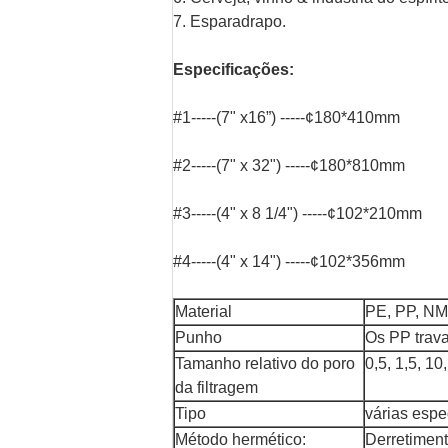
7. Esparadrapo.
Especificações:
#1-----(7" x16”) -----¢180*410mm
#2-----(7" x 32") -----¢180*810mm
#3-----(4" x 8 1/4") -----¢102*210mm
#4-----(4" x 14") -----¢102*356mm
Material
PE, PP, N
Punho
Os PP trava
Tamanho relativo do poro
0,5, 1,5, 10
da filtragem
Tipo
várias espe
Método hermético:
Derretiment