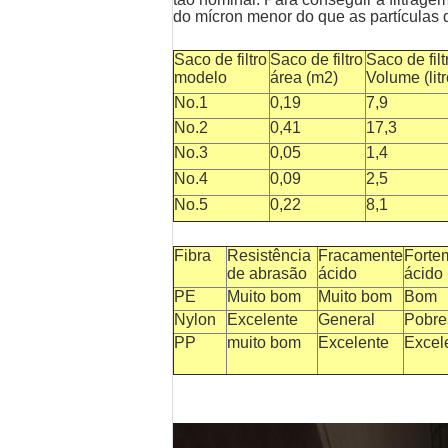
do mícron menor do que as partículas qu
Saco de filtro
Saco de filtro
Saco de filt
modelo
área (m2)
Volume (litr
No.1
0,19
7,9
No.2
0,41
17,3
No.3
0,05
1,4
No.4
0,09
2,5
No.5
0,22
8,1
Fibra
Resistência
Fracamente
Forte
de abrasão
ácido
ácido
PE
Muito bom
Muito bom
Bom
Nylon
Excelente
General
Pobre
PP
muito bom
Excelente
Excel