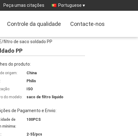
Peça umas citações
Portuguese
Controle da qualidade
Contacte-nos
E/filtro de saco soldado PP
oldado PP
hes do produto:
 de origem:
China
:
Philis
icação:
ISO
o do modelo:
saco de filtro líquido
ições de Pagamento e Envio:
idade de
100PCS
 mínima:
:
2-5$/pcs