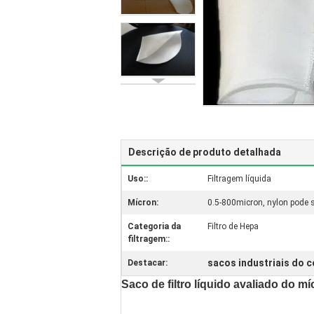
Descrição de produto detalhada
Uso::
Filtragem líquida
Mícron:
0.5-800micron, nylon pode
Categoria da
Filtro de Hepa
filtragem::
sacos industriais do c
Destacar:
Saco de filtro líquido avaliado do m