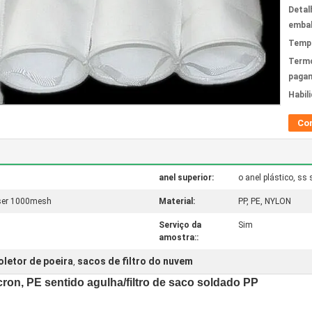
Detal
emba
Tempo
Term
paga
Habil
Co
anel superior:
o anel plástico, ss 
 ser 1000mesh
Material:
PP, PE, NYLON
Serviço da
Sim
amostra::
oletor de poeira
sacos de filtro do nuvem
,
ícron, PE sentido agulha/filtro de saco soldado PP