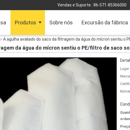
Vendas e Suporte :
86-571-85366000
sa
Produtos
Sobre nós
Excursão da fábrica
A agulha avaliado do saco da filtragem da água do mícron sentiu o P
tragem da água do mícron sentiu o PE/filtro de saco s
Detal
Lugar
Marca
Certif
Númer
Cond
Quant
ordem
Preço