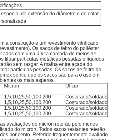
cificações
 especial da extensão do diâmetro e do colar
ersonalizada
am a construção e um revestimento vitrificado
vestimento). Os sacos de feltro do poliéster
bricados com uma única camada de meios de
os filtrar partículas metálicas pesadas e líquidos
atrão sem rasgar. A malha entrelaçada do
ardar partículas pesadas. Os sacos de feltro do
omex sentiu que os sacos são para o uso em
bientes os mais ásperos.
Mícron
Ofício
1,5,10,25,50,100,200
Costurado/soldado
1,5,10,25,50,100,200
Costurado/soldado
1,5,10,25,50,100,200
Costurado/soldado
1,5,10,25,50,100,200
Costurado/soldado
 das avaliações do mícron reterão pelo menos
icado do mícron. Todos sacos restantes reterão
a dos por cento. Referido frequentemente avaliado
gem desejada, selecione um saco com um tamanho