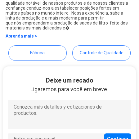
Hangzhou Philis Filter
qualidade notável de nossos produtos e de nossos clientes a
confiança conduz-nos a estabelecer posições fortes em
Technology Co., Ltd.
muitos países no mundo inteiro. Nossa experiência, sabe a
PRIVACY
linha de produção e a mais moderna para permitir
que nós empreendam a produção de sacos de filtro feito dos
POLICY
materiais os mais delicados e�
Aprenda mais >
Fábrica
Controle de Qualidade
Deixe um recado
Ligaremos para você em breve!