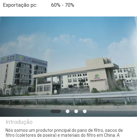
CONTROLE
Exportação pc:
60% - 70%
DA
QUALIDADE
CONTACTE-
NOS
PEÇA
UMAS
CITAÇÕES
MAPA
Introdução
DO
Nós somos um produtor principal do pano de filtro, sacos de
SITE
filtro (coletores de poeira) e materiais do filtro em China. A