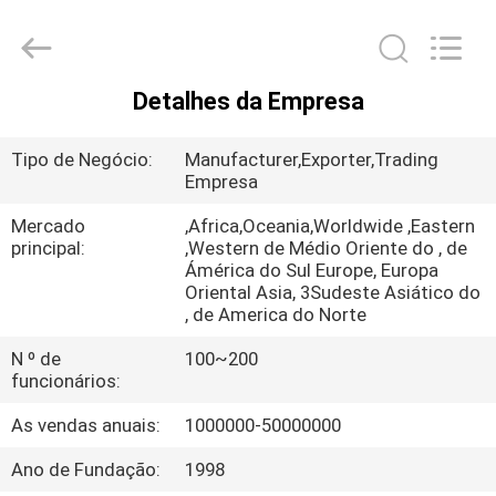
Hangzhou
Philis
Filter
Technology
Co.,
Ltd..
Detalhes da Empresa
All
CASA
Rights
Reserved.
Tipo de Negócio:
Manufacturer,Exporter,Trading
PRODUTOS
Empresa
Mercado
,Africa,Oceania,Worldwide ,Eastern
principal:
,Western de Médio Oriente do , de
SOBRE
Ámérica do Sul Europe, Europa
NÓS
Oriental Asia, 3Sudeste Asiático do
, de America do Norte
N º de
100~200
EXCURSÃO
funcionários:
DA
As vendas anuais:
1000000-50000000
FÁBRICA
Ano de Fundação:
1998