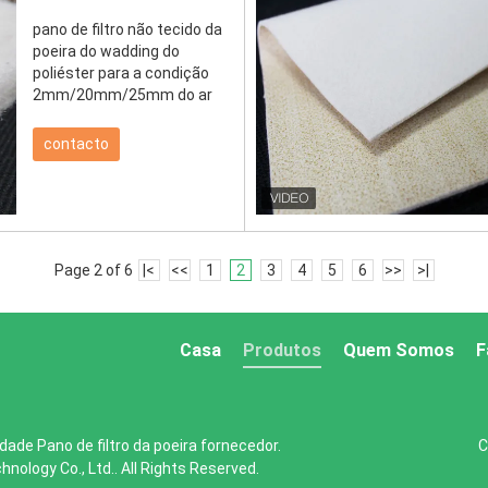
pano de filtro não tecido da
poeira do wadding do
poliéster para a condição
2mm/20mm/25mm do ar
contacto
Page 2 of 6
|<
<<
1
2
3
4
5
6
>>
>|
Casa
Produtos
Quem Somos
F
dade Pano de filtro da poeira fornecedor.
C
hnology Co., Ltd.. All Rights Reserved.