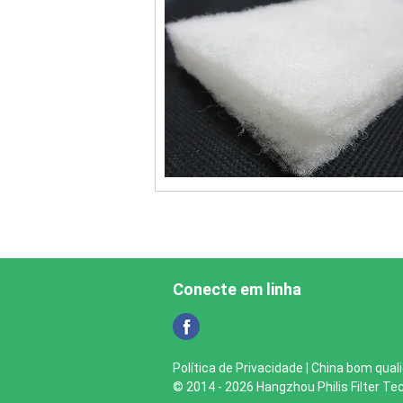
Conecte em linha
Política de Privacidade
| China bom quali
© 2014 - 2026 Hangzhou Philis Filter Tec