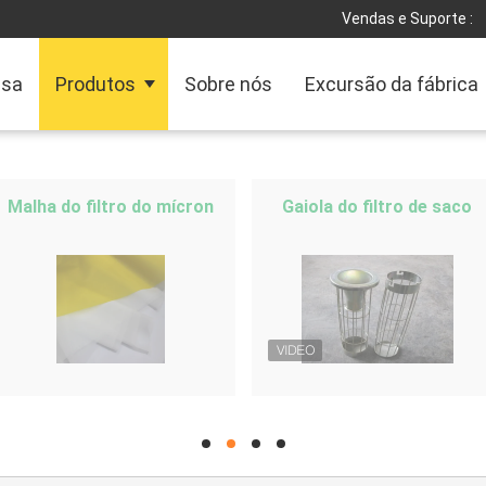
Vendas e Suporte :
sa
Produtos
Sobre nós
Excursão da fábrica
Malha do filtro do mícron
Gaiola do filtro de saco
hd
hd
hd
hd