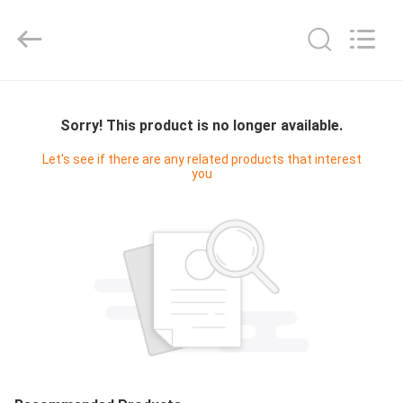
Hangzhou
Philis
Filter
Technology
Co.,
Ltd..
All
CASA
Rights
Reserved.
Sorry! This product is no longer available.
PRODUTOS
Let's see if there are any related products that interest
you
SOBRE
NÓS
EXCURSÃO
DA
FÁBRICA