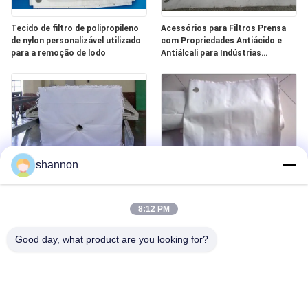
Tecido de filtro de polipropileno
Acessórios para Filtros Prensa
de nylon personalizável utilizado
com Propriedades Antiácido e
para a remoção de lodo
Antiálcali para Indústrias
Químicas
shannon
Acessórios de prensa de filtro de
Opções de tecelagem
polipropileno com tecido de alta
personalizadas para diferentes
8:12 PM
densidade e resistência à ruptura
aplicações de acessórios de
superior para várias aplicações
filtro de imprensa
Good day, what product are you looking for?