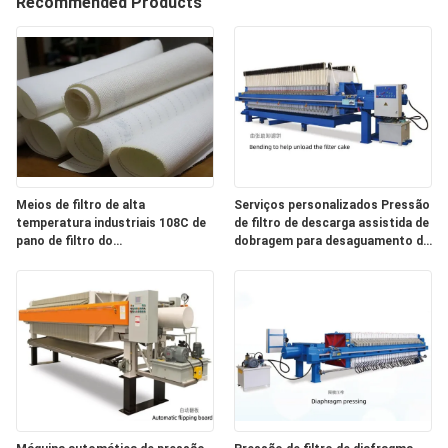
Recommended Products
CONTROLE
DA
QUALIDADE
CONTACTE-
NOS
Meios de filtro de alta
Serviços personalizados Pressão
temperatura industriais 108C de
de filtro de descarga assistida de
PEÇA
pano de filtro do
dobragem para desaguamento de
poliéster/polipropileno
lama
UMAS
CITAÇÕES
MAPA
DO
SITE