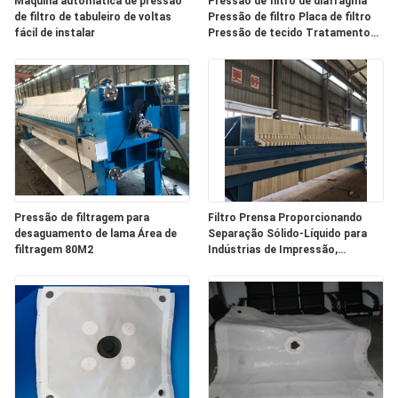
Máquina automática de pressão
Pressão de filtro de diafragma
de filtro de tabuleiro de voltas
Pressão de filtro Placa de filtro
fácil de instalar
Pressão de tecido Tratamento
PRIVACY
de águas residuais
POLICY
Pressão de filtragem para
Filtro Prensa Proporcionando
desaguamento de lama Área de
Separação Sólido-Líquido para
filtragem 80M2
Indústrias de Impressão,
Tingimento, Abate e
Processamento de Alimentos
com Grande Área de Filtro de
280m²