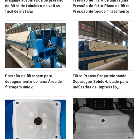
Máquina automática de pressão
Pressão de filtro de diafragma
de filtro de tabuleiro de voltas
Pressão de filtro Placa de filtro
fácil de instalar
Pressão de tecido Tratamento
PRIVACY
de águas residuais
POLICY
Pressão de filtragem para
Filtro Prensa Proporcionando
desaguamento de lama Área de
Separação Sólido-Líquido para
filtragem 80M2
Indústrias de Impressão,
Tingimento, Abate e
Processamento de Alimentos
com Grande Área de Filtro de
280m²