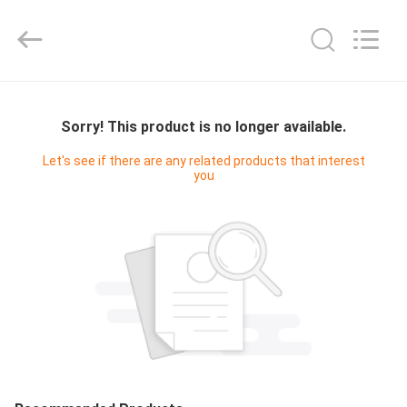
Hangzhou
Philis
Filter
Technology
Co.,
Ltd..
All
CASA
Rights
Reserved.
Sorry! This product is no longer available.
PRODUTOS
Let's see if there are any related products that interest
you
SOBRE
NÓS
EXCURSÃO
DA
FÁBRICA