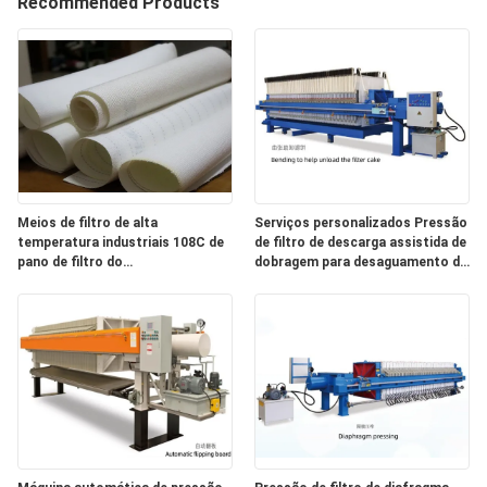
Recommended Products
CONTROLE
DA
QUALIDADE
CONTACTE-
NOS
Meios de filtro de alta
Serviços personalizados Pressão
temperatura industriais 108C de
de filtro de descarga assistida de
PEÇA
pano de filtro do
dobragem para desaguamento de
poliéster/polipropileno
lama
UMAS
CITAÇÕES
MAPA
DO
SITE