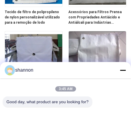
Tecido de filtro de polipropileno
Acessórios para Filtros Prensa
de nylon personalizável utilizado
com Propriedades Antiácido e
para a remoção de lodo
Antiálcali para Indústrias
Químicas
shannon
Acessórios de prensa de filtro de
Opções de tecelagem
polipropileno com tecido de alta
personalizadas para diferentes
3:45 AM
densidade e resistência à ruptura
aplicações de acessórios de
superior para várias aplicações
filtro de imprensa
Good day, what product are you looking for?