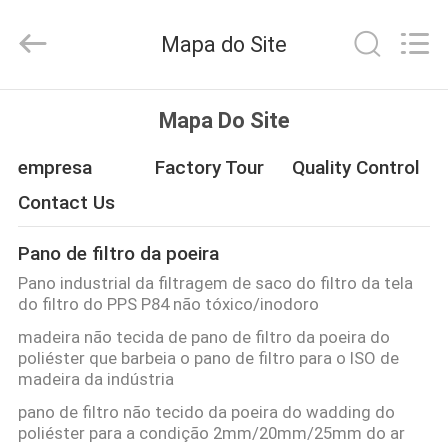
Hangzhou
Philis
Filter
Mapa do Site
Technology
Co.,
Ltd..
All
CASA
Rights
Reserved.
Mapa Do Site
PRODUTOS
empresa
Factory Tour
Quality Control
Contact Us
SOBRE
Pano de filtro da poeira
NÓS
Pano industrial da filtragem de saco do filtro da tela
do filtro do PPS P84 não tóxico/inodoro
EXCURSÃO
madeira não tecida de pano de filtro da poeira do
poliéster que barbeia o pano de filtro para o ISO de
DA
madeira da indústria
FÁBRICA
pano de filtro não tecido da poeira do wadding do
poliéster para a condição 2mm/20mm/25mm do ar