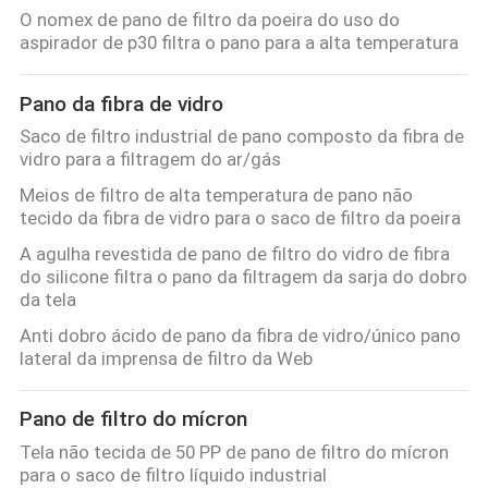
CONTROLE
O nomex de pano de filtro da poeira do uso do
aspirador de p30 filtra o pano para a alta temperatura
DA
QUALIDADE
Pano da fibra de vidro
Saco de filtro industrial de pano composto da fibra de
CONTACTE-
vidro para a filtragem do ar/gás
NOS
Meios de filtro de alta temperatura de pano não
tecido da fibra de vidro para o saco de filtro da poeira
A agulha revestida de pano de filtro do vidro de fibra
PEÇA
do silicone filtra o pano da filtragem da sarja do dobro
UMAS
da tela
CITAÇÕES
Anti dobro ácido de pano da fibra de vidro/único pano
lateral da imprensa de filtro da Web
MAPA
Pano de filtro do mícron
DO
Tela não tecida de 50 PP de pano de filtro do mícron
para o saco de filtro líquido industrial
SITE