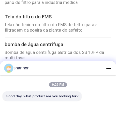
pano de filtro para a indústria médica
Tela do filtro do FMS
tela não tecida do filtro do FMS de feltro para a
filtragem da poeira da planta do asfalto
bomba de água centrífuga
Bomba de água centrífuga elétrica dos SS 10HP da
multi fase
Bomba de água centrífuga horizontal industrial do DG
shannon
Bomba de alimentação de caldeira de vários estágios
de alta pressão resistente
9:26 PM
Pano de filtro da poeira
Good day, what product are you looking for?
poliéster de pano de filtro do mícron do Wadding da
espessura de 4.5mm sentido para o moinho de farinha